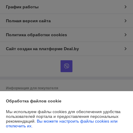
График работы
Полная версия сайта
Политика обработки cookies
Сайт создан на платформе Deal.by
Информация для покупателя
Юридическое лицо:
ОБЩЕСТВО С ОГРАНИЧЕННОЙ
Обработка файлов cookie
ОТВЕТСТВЕННОСТЬЮ «МАЙАКС»
225103, Брестская обл., Жабинковский р-н, д. Федьковичи, ул.
Брестская, 1А
Мы используем файлы cookies для обеспечения удобства
пользователей портала и предоставления персональных
Регистрационный номер ЕГР: 291188890
рекомендаций.
Вы можете настроить файлы cookies или
отключить их.
УНП: 291188890