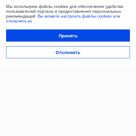
Доставка и оплата
Мы используем файлы cookies для обеспечения удобства
пользователей портала и предоставления персональных
рекомендаций.
Вы можете настроить файлы cookies или
График работы
отключить их.
Полная версия сайта
Принять
Политика обработки cookies
Отклонить
Сайт создан на платформе Deal.by
Информация для покупателя
Юридическое лицо:
ОБЩЕСТВО С ОГРАНИЧЕННОЙ
ОТВЕТСТВЕННОСТЬЮ «МАЙАКС»
225103, Брестская обл., Жабинковский р-н, д. Федьковичи, ул.
Брестская, 1А
Регистрационный номер ЕГР: 291188890