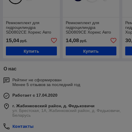
Ремкомплект для
Ремкомплект для
Ре
гидроцилиндра
гидроцилиндра
ги
SD0802CE Хорекс Авто
SD0809CE Хорекс Авто
Хор
15,04
14,08
30
руб.
руб.
Купить
Купить
О нас
Рейтинг не сформирован
Менее 5 отзывов за последний год
Работает с 17.04.2020
г. Жабинковский район, д. Федьковичи
ул. Брестская, 1А, Жабинковский район, д. Федьковичи,
Беларусь
Контакты