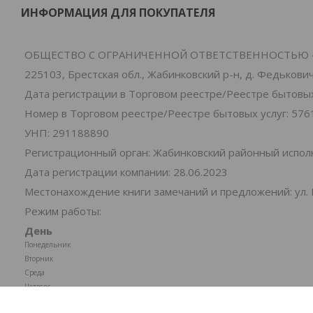
ИНФОРМАЦИЯ ДЛЯ ПОКУПАТЕЛЯ
ОБЩЕСТВО С ОГРАНИЧЕННОЙ ОТВЕТСТВЕННОСТЬЮ 
225103, Брестская обл., Жабинковский р-н, д. Федьковичи
Дата регистрации в Торговом реестре/Реестре бытовых 
Номер в Торговом реестре/Реестре бытовых услуг: 576
УНП: 291188890
Регистрационный орган: Жабинковский районный испо
Дата регистрации компании: 28.06.2023
Местонахождение книги замечаний и предложений: ул. 
Режим работы:
День
Понедельник
Вторник
Среда
Четверг
Пятница