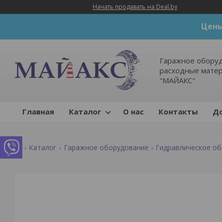
Начать продавать на Deal.by
Цены
Гаражное оборуд
расходные мате
"МАЙАКС"
Главная
Каталог
О нас
Контакты
До
Каталог
Гаражное оборудование
Гидравлическое о