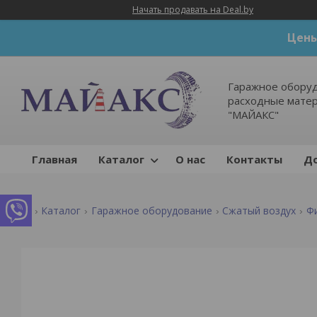
Начать продавать на Deal.by
Цены
Гаражное оборуд
расходные мате
"МАЙАКС"
Главная
Каталог
О нас
Контакты
До
Каталог
Гаражное оборудование
Сжатый воздух
Ф