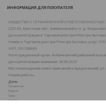
ИНФОРМАЦИЯ ДЛЯ ПОКУПАТЕЛЯ
ОБЩЕСТВО С ОГРАНИЧЕННОЙ ОТВЕТСТВЕННОСТЬЮ 
225103, Брестская обл., Жабинковский р-н, д. Федьковичи
Дата регистрации в Торговом реестре/Реестре бытовых 
Номер в Торговом реестре/Реестре бытовых услуг: 576
УНП: 291188890
Регистрационный орган: Жабинковский районный испо
Дата регистрации компании: 28.06.2023
Местонахождение книги замечаний и предложений: ул. 
Режим работы:
День
Понедельник
Вторник
Среда
Четверг
Пятница