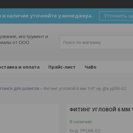
 и наличие уточняйте у менеджера.
Уточнить ц
ование, инструмент и
риалы от ООО
ставка и оплата
Прайс-лист
ЧаВо
итинги для шлангов
Фитинг угловой 6 мм 1/4'' нр gta ypl06-02
ФИТИНГ УГЛОВОЙ 6 ММ 1/4
В наличии
Код:
YPL06-02