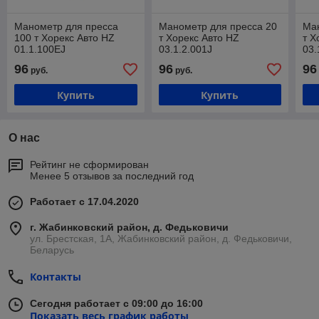
Манометр для пресса
Манометр для пресса 20
Ман
100 т Хорекс Авто HZ
т Хорекс Авто HZ
т Х
01.1.100EJ
03.1.2.001J
03.
96
96
96
руб.
руб.
Купить
Купить
О нас
Рейтинг не сформирован
Менее 5 отзывов за последний год
Работает с 17.04.2020
г. Жабинковский район, д. Федьковичи
ул. Брестская, 1А, Жабинковский район, д. Федьковичи,
Беларусь
Контакты
Сегодня работает с 09:00 до 16:00
Показать весь график работы