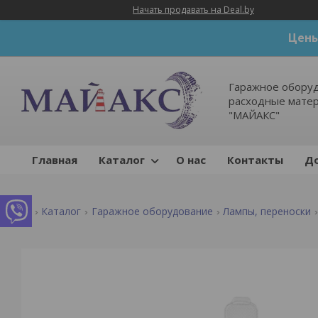
Начать продавать на Deal.by
Цены
Гаражное оборуд
расходные мате
"МАЙАКС"
Главная
Каталог
О нас
Контакты
До
Каталог
Гаражное оборудование
Лампы, переноски