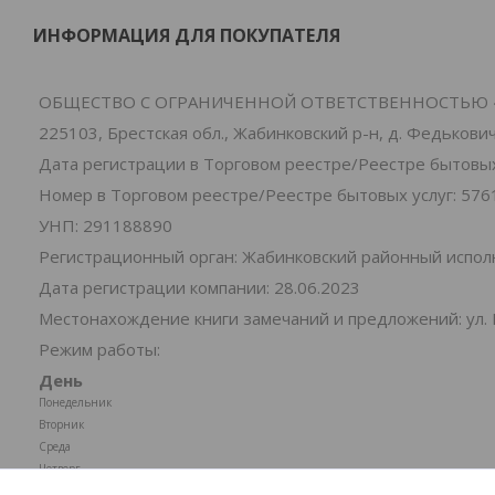
ИНФОРМАЦИЯ ДЛЯ ПОКУПАТЕЛЯ
ОБЩЕСТВО С ОГРАНИЧЕННОЙ ОТВЕТСТВЕННОСТЬЮ 
225103, Брестская обл., Жабинковский р-н, д. Федьковичи
Дата регистрации в Торговом реестре/Реестре бытовых 
Номер в Торговом реестре/Реестре бытовых услуг: 576
УНП: 291188890
Регистрационный орган: Жабинковский районный испо
Дата регистрации компании: 28.06.2023
Местонахождение книги замечаний и предложений: ул. 
Режим работы:
День
Понедельник
Вторник
Среда
Четверг
Пятница