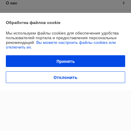
О нас
Контакты
Обработка файлов cookie
Доставка и оплата
Мы используем файлы cookies для обеспечения удобства
пользователей портала и предоставления персональных
рекомендаций.
Вы можете настроить файлы cookies или
График работы
отключить их.
Полная версия сайта
Принять
Политика обработки cookies
Отклонить
Сайт создан на платформе Deal.by
Информация для покупателя