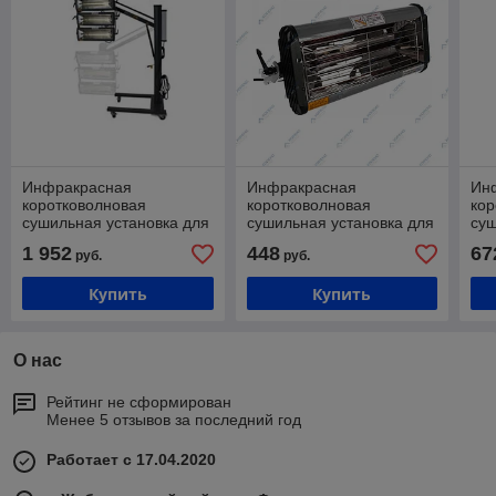
Инфракрасная
Инфракрасная
Ин
коротковолновая
коротковолновая
кор
сушильная установка для
сушильная установка для
суш
кузовного ремонта
кузовного ремонта (без
куз
1 952
448
67
руб.
руб.
Хорекс Авто HZ 19.4.106
стойки) Хорекс Авто HZ
Хор
19.4.000
Купить
Купить
О нас
Рейтинг не сформирован
Менее 5 отзывов за последний год
Работает с 17.04.2020