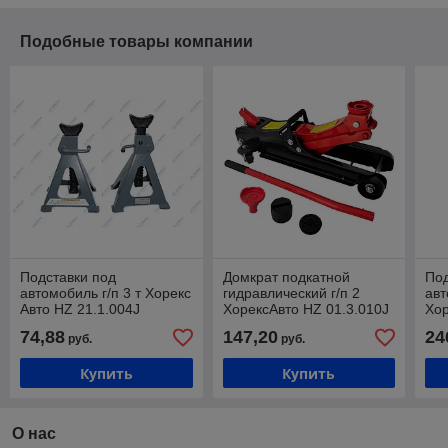
Подобные товары компании
Подставки под
Домкрат подкатной
Под
автомобиль г/п 3 т Хорекс
гидравлический г/п 2
авт
Авто HZ 21.1.004J
ХорексАвто HZ 01.3.010J
Хор
74,88
147,20
24
руб.
руб.
Купить
Купить
О нас