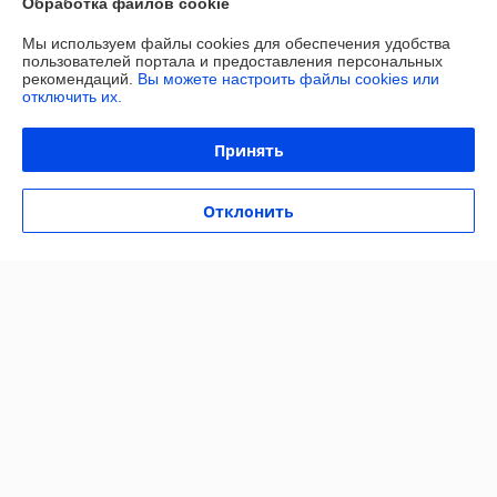
Обработка файлов cookie
Доставка и оплата
Мы используем файлы cookies для обеспечения удобства
пользователей портала и предоставления персональных
рекомендаций.
Вы можете настроить файлы cookies или
График работы
отключить их.
Полная версия сайта
Принять
Политика обработки cookies
Отклонить
Сайт создан на платформе Deal.by
Информация для покупателя
Юридическое лицо:
ОБЩЕСТВО С ОГРАНИЧЕННОЙ
ОТВЕТСТВЕННОСТЬЮ «МАЙАКС»
225103, Брестская обл., Жабинковский р-н, д. Федьковичи, ул.
Брестская, 1А