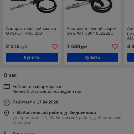
Аппарат точечной сварки
Аппарат точечной сварки
Апп
GYSPOT PRO 230
GYSPOT 3904 052222C
по
ALU
2 016
1 648
3 
руб.
руб.
Купить
Купить
О нас
Рейтинг не сформирован
Менее 5 отзывов за последний год
Работает с 17.04.2020
г. Жабинковский район, д. Федьковичи
ул. Брестская, 1А, Жабинковский район, д. Федьковичи,
Беларусь
Контакты