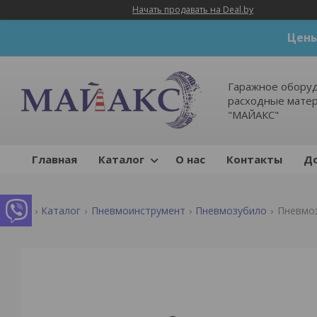
Начать продавать на Deal.by
Цены
Гаражное оборуд
расходные мате
"МАЙАКС"
Главная
Каталог
О нас
Контакты
До
Каталог
Пневмоинструмент
Пневмозубило
Пневмоз