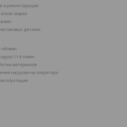
е и реконструкции
татков сварки
ванию
ластиковых деталях
0 об/мин
оздуха 114 л/мин
ботки материалов
жения нагрузки на оператора
 эксплуатации