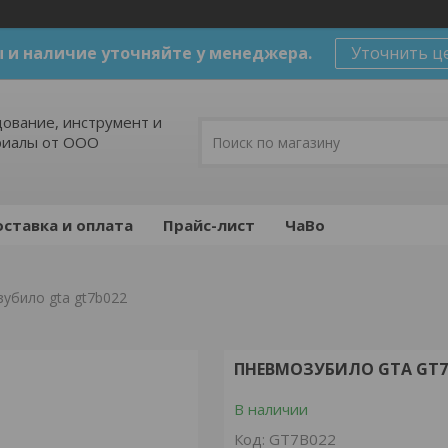
 и наличие уточняйте у менеджера.
Уточнить ц
ование, инструмент и
риалы от ООО
ставка и оплата
Прайс-лист
ЧаВо
убило gta gt7b022
ПНЕВМОЗУБИЛО GTA GT7
В наличии
Код:
GT7B022