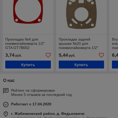
Прокладка №4 для
Прокладка задней
Вту
пневмогайковерта 1/2"
крышки №20 для
кла
GTA GT7B002
пневмогайковерта 1/2"
пне
GTA GT7B002
GT
3,74
5,44
6,
руб.
руб.
Купить
Купить
О нас
Рейтинг не сформирован
Менее 5 отзывов за последний год
Работает с 17.04.2020
г. Жабинковский район, д. Федьковичи
ул. Брестская, 1А, Жабинковский район, д. Федьковичи,