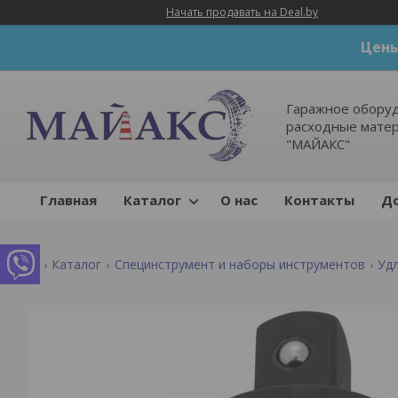
Начать продавать на Deal.by
Цены
Гаражное оборуд
расходные мате
"МАЙАКС"
Главная
Каталог
О нас
Контакты
До
Каталог
Специнструмент и наборы инструментов
Уд