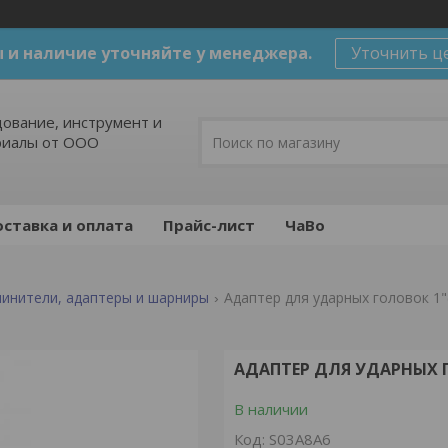
 и наличие уточняйте у менеджера.
Уточнить ц
ование, инструмент и
риалы от ООО
ставка и оплата
Прайс-лист
ЧаВо
линители, адаптеры и шарниры
Адаптер для ударных головок 1"(f
АДАПТЕР ДЛЯ УДАРНЫХ ГО
В наличии
Код:
S03A8A6