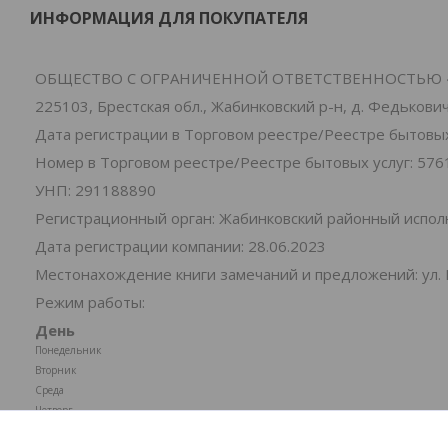
ИНФОРМАЦИЯ ДЛЯ ПОКУПАТЕЛЯ
ОБЩЕСТВО С ОГРАНИЧЕННОЙ ОТВЕТСТВЕННОСТЬЮ 
225103, Брестская обл., Жабинковский р-н, д. Федьковичи
Дата регистрации в Торговом реестре/Реестре бытовых 
Номер в Торговом реестре/Реестре бытовых услуг: 576
УНП: 291188890
Регистрационный орган: Жабинковский районный испо
Дата регистрации компании: 28.06.2023
Местонахождение книги замечаний и предложений: ул. 
Режим работы:
День
Понедельник
Вторник
Среда
Четверг
Пятница