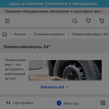
Цены и наличие уточняйте у менеджера.
Гаражное оборудование, инструмент и расходные матери
Каталог
Пневмоинструмент
Пневмогайковерты 3/4
Пневмогайковерты 3/4"
Пневмогайко
верт – это
инструмент,
работающий
за счет
сжатого
Показать всё
воздуха,
который
создает
высокий
Сортировка
0
Фильтры
крутящий