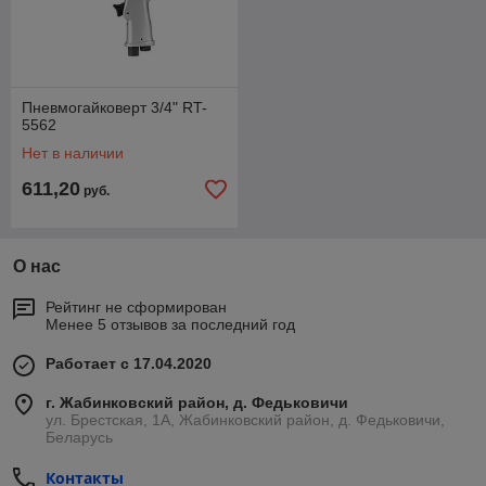
рабочий процесс и снижает вероятность травм.
Пневматические гайковерты ¾ дюйма
Пневмогайковерты 3/4 дюйма — это незаменимый
инструмент для автосервиса, обеспечивающий быстрое и
Пневмогайковерт 3/4" RT-
надежное выполнение работ с крепежом. Благодаря
5562
высокому крутящему моменту, простоте в использовании и
Нет в наличии
долговечности, такие модели становятся оптимальным
выбором для профессионалов, работающих с легковыми и
611,20
руб.
грузовыми автомобилями.
О нас
Рейтинг не сформирован
Менее 5 отзывов за последний год
Работает с 17.04.2020
г. Жабинковский район, д. Федьковичи
ул. Брестская, 1А, Жабинковский район, д. Федьковичи,
Беларусь
Контакты