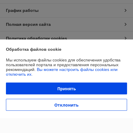
График работы
Полная версия сайта
Политика обработки cookies
Обработка файлов cookie
Сайт создан на платформе Deal.by
Мы используем файлы cookies для обеспечения удобства
пользователей портала и предоставления персональных
рекомендаций.
Вы можете настроить файлы cookies или
отключить их.
Принять
Информация для покупателя
Юридическое лицо:
ОБЩЕСТВО С ОГРАНИЧЕННОЙ
Отклонить
ОТВЕТСТВЕННОСТЬЮ «МАЙАКС»
225103, Брестская обл., Жабинковский р-н, д. Федьковичи, ул.
Брестская, 1А
Регистрационный номер ЕГР: 291188890
УНП: 291188890