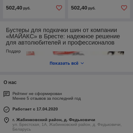
502,40
502,40
руб.
руб.
Бустеры для подкачки шин от компании
«МАЙАКС» в Бресте: надежное решение
для автолюбителей и профессионалов
Поддер
жание
правиль
Показать всё
ного
давлени
я в
О нас
шинах
— один
Рейтинг не сформирован
из
Менее 5 отзывов за последний год
ключевы
х
Работает с 17.04.2020
факторо
в
г. Жабинковский район, д. Федьковичи
безопас
ул. Брестская, 1А, Жабинковский район, д. Федьковичи,
Беларусь
ности,