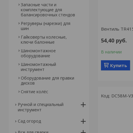
Запасные части и
комплектующие для
балансировочных стендов
Регруверы (нарезки) для
шин
Вентиль TR41
Гайковерты колесные,
54,40
руб.
ключи балонные
Шиномонтажное
В наличии
оборудование
Шиномонтажный
Купить
инструмент
Оборудование для правки
дисков
Снятие колёс
DC58M-V3
Ручной и специальный
инструмент
Сад огород
Все для сварки