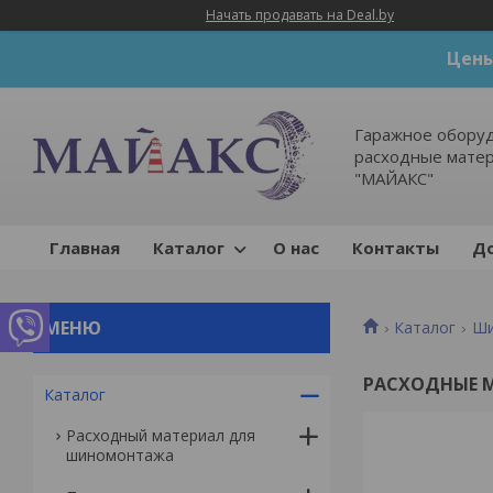
Начать продавать на Deal.by
Цены
Гаражное оборуд
расходные мате
"МАЙАКС"
Главная
Каталог
О нас
Контакты
До
Каталог
Ши
РАСХОДНЫЕ 
Каталог
Расходный материал для
шиномонтажа