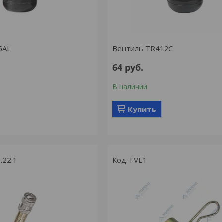
5AL
Вентиль TR412С
64
руб.
В наличии
Купить
.22.1
FVE1