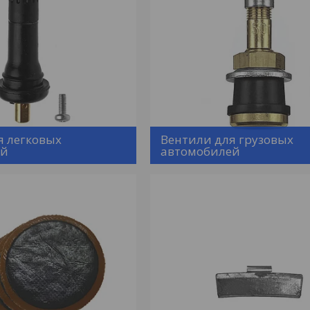
я легковых
Вентили для грузовых
ей
автомобилей