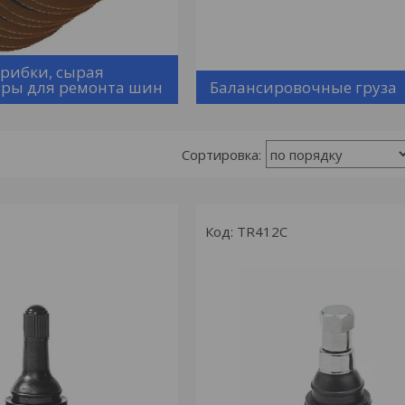
грибки, сырая
уры для ремонта шин
Балансировочные груза
TR412С