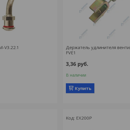
M-V3.22.1
Держатель удлинителя венти
FVE1
3,36
руб.
В наличии
Купить
EX200P