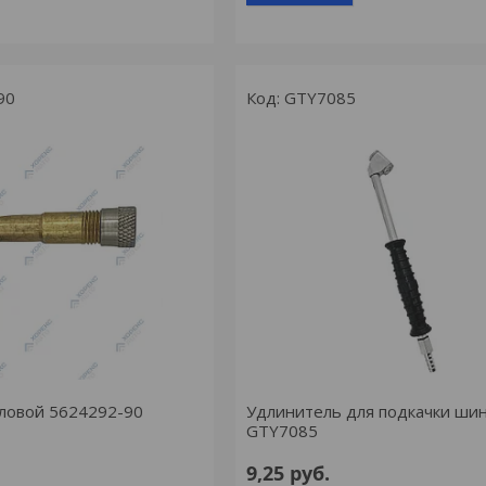
90
GTY7085
ловой 5624292-90
Удлинитель для подкачки ши
GTY7085
9,25
руб.