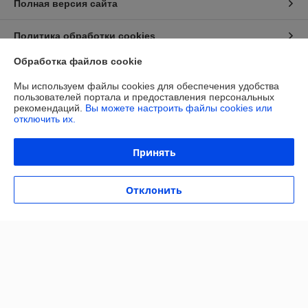
Полная версия сайта
Политика обработки cookies
Обработка файлов cookie
Сайт создан на платформе Deal.by
Мы используем файлы cookies для обеспечения удобства
пользователей портала и предоставления персональных
рекомендаций.
Вы можете настроить файлы cookies или
отключить их.
Принять
Информация для покупателя
Юридическое лицо:
ОБЩЕСТВО С ОГРАНИЧЕННОЙ
Отклонить
ОТВЕТСТВЕННОСТЬЮ «МАЙАКС»
225103, Брестская обл., Жабинковский р-н, д. Федьковичи, ул.
Брестская, 1А
Регистрационный номер ЕГР: 291188890
УНП: 291188890
Регистрационный орган: Жабинковский районный исполнительный
комитет