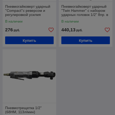
Пневмогайковерт ударный
Пневмогайковерт ударный
''Compact''с реверсом и
"Twin Hammer" с набором
регулировкой усилия
ударных головок 1/2" 8пр. в
1/2''(600Hм, 8500 об/
кейсе
В наличии
В наличии
мин,6.3bar,113 л/мин)
276
440,13
руб.
руб.
Купить
Купить
Пневмотрещетка 1/2"
(68НМ, 113л/мин)