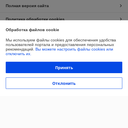
Полная версия сайта
Политика обработки cookies
Обработка файлов cookie
Сайт создан на платформе Deal.by
Мы используем файлы cookies для обеспечения удобства
пользователей портала и предоставления персональных
рекомендаций.
Вы можете настроить файлы cookies или
отключить их.
Принять
Информация для покупателя
Юридическое лицо:
ОБЩЕСТВО С ОГРАНИЧЕННОЙ
Отклонить
ОТВЕТСТВЕННОСТЬЮ «МАЙАКС»
225103, Брестская обл., Жабинковский р-н, д. Федьковичи, ул.
Брестская, 1А
Регистрационный номер ЕГР: 291188890
УНП: 291188890
Регистрационный орган: Жабинковский районный исполнительный
комитет