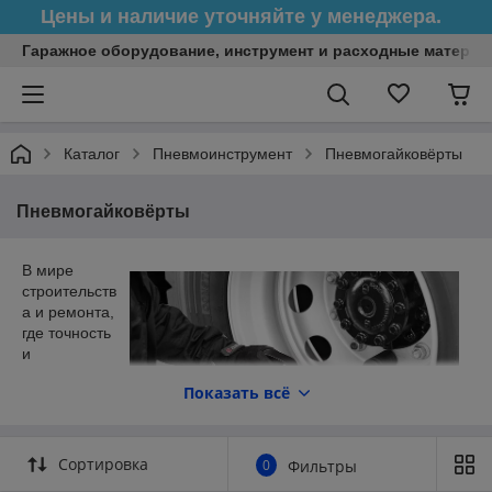
Цены и наличие уточняйте у менеджера.
Гаражное оборудование, инструмент и расходные матери
Каталог
Пневмоинструмент
Пневмогайковёрты
Пневмогайковёрты
В мире
строительств
а и ремонта,
где точность
и
эффективно
Показать всё
сть имеют
первостепен
ное
значение,
Сортировка
0
Фильтры
правильный