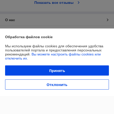
Показать все отзывы
О нас
Контакты
Обработка файлов cookie
Доставка и оплата
Мы используем файлы cookies для обеспечения удобства
пользователей портала и предоставления персональных
рекомендаций.
Вы можете настроить файлы cookies или
График работы
отключить их.
Полная версия сайта
Принять
Политика обработки cookies
Отклонить
Сайт создан на платформе Deal.by