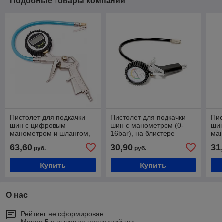
Подобные товары компании
Пистолет для подкачки
Пистолет для подкачки
Пис
шин с цифровым
шин с манометром (0-
ши
манометром и шлангом,
16bar), на блистере
ма
в блистере
(0-
63,60
30,90
31
руб.
руб.
Купить
Купить
О нас
Рейтинг не сформирован
Менее 5 отзывов за последний год