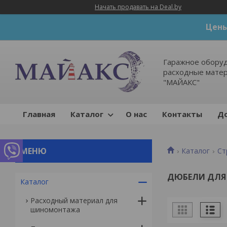
Начать продавать на Deal.by
Цены
Гаражное оборуд
расходные мате
"МАЙАКС"
Главная
Каталог
О нас
Контакты
До
Каталог
Ст
ДЮБЕЛИ ДЛЯ
Каталог
Расходный материал для
шиномонтажа