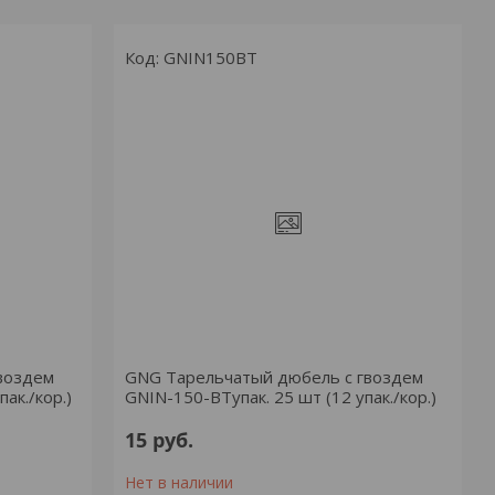
GNIN150BT
воздем
GNG Тарельчатый дюбель с гвоздем
ак./кор.)
GNIN-150-BTупак. 25 шт (12 упак./кор.)
15
руб.
Нет в наличии