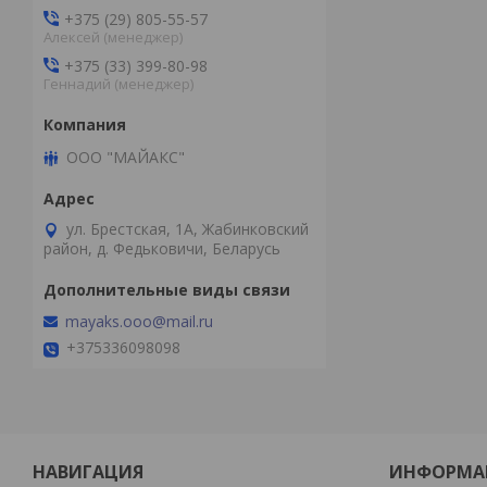
+375 (29) 805-55-57
Алексей (менеджер)
+375 (33) 399-80-98
Геннадий (менеджер)
ООО "МАЙАКС"
ул. Брестская, 1А, Жабинковский
район, д. Федьковичи, Беларусь
mayaks.ooo@mail.ru
+375336098098
НАВИГАЦИЯ
ИНФОРМА