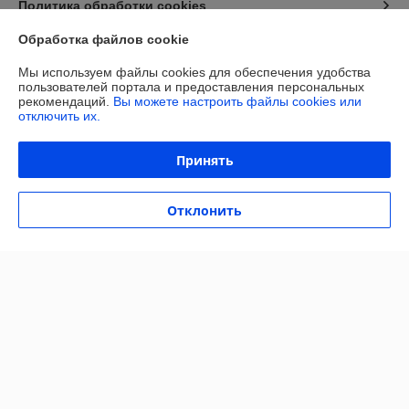
Политика обработки cookies
Обработка файлов cookie
Сайт создан на платформе Deal.by
Мы используем файлы cookies для обеспечения удобства
пользователей портала и предоставления персональных
рекомендаций.
Вы можете настроить файлы cookies или
отключить их.
Принять
Информация для покупателя
Юридическое лицо:
ОБЩЕСТВО С ОГРАНИЧЕННОЙ
Отклонить
ОТВЕТСТВЕННОСТЬЮ «МАЙАКС»
225103, Брестская обл., Жабинковский р-н, д. Федьковичи, ул.
Брестская, 1А
Регистрационный номер ЕГР: 291188890
УНП: 291188890
Регистрационный орган: Жабинковский районный исполнительный
комитет
Дата регистрации компании: 28.06.2023
Местонахождение книги жалоб и предложений: ул. Брестская, 1А